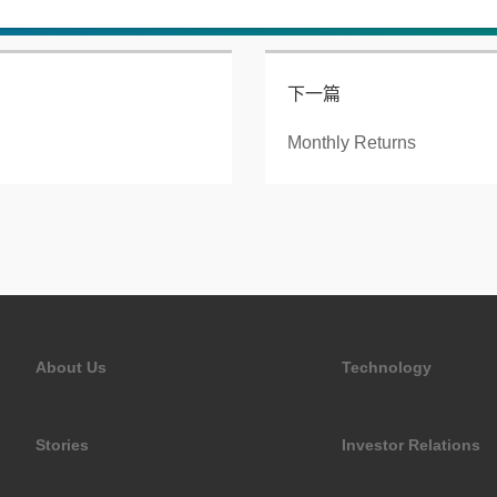
下一篇
Monthly Returns
About Us
Technology
Stories
Investor Relations