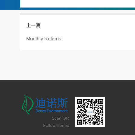
上一篇
Monthly Returns
Scan QR
Follow Denox