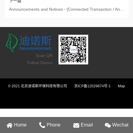
下一篇
Announcements and Notices - [Connected Transaction / Announcement by Offeree Company under the Takeo
Scan QR
Follow Denox
© 2021 北京迪诺斯环保科技有限公司
京ICP备12029874号-1
Map
Home
Phone
Email
Wechat