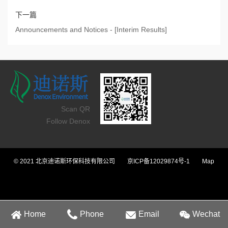
下一篇
Announcements and Notices - [Interim Results]
Scan QR
Follow Denox
© 2021 北京迪诺斯环保科技有限公司
京ICP备12029874号-1
Map
Home
Phone
Email
Wechat