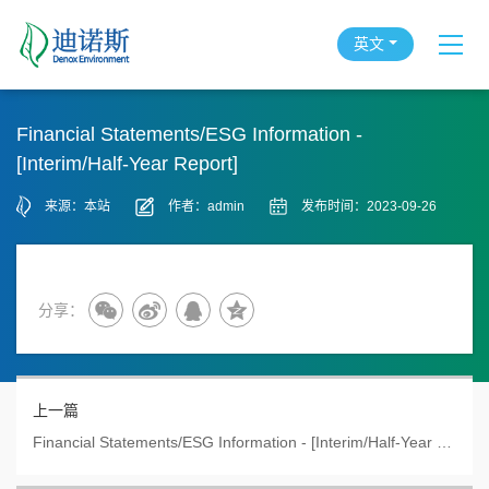
英文
Financial Statements/ESG Information -
[Interim/Half-Year Report]
来源：本站
作者：admin
发布时间：2023-09-26
分享：
上一篇
Financial Statements/ESG Information - [Interim/Half-Year Report]